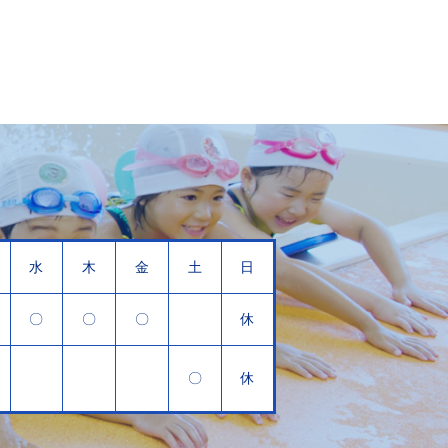
水
木
金
土
日
〇
〇
〇
休
〇
休