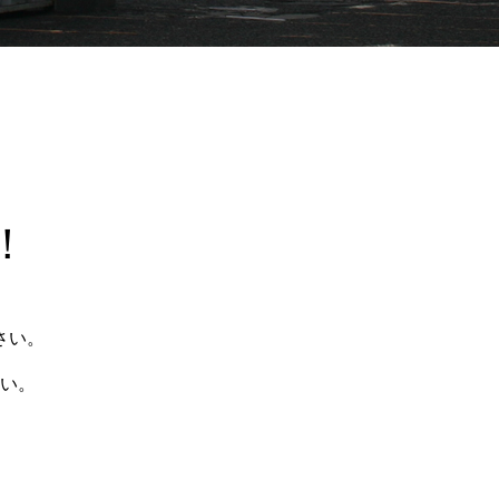
！
さい。
い。