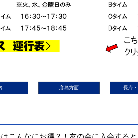
内
彦島方面
長府・
会はこんなにお得？！友の会に入会すると