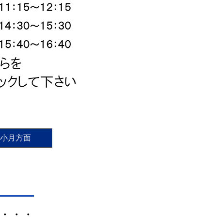
小月方面
・・・