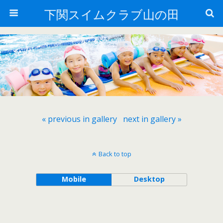
下関スイムクラブ山の田
« previous in gallery
next in gallery »
Back to top
Mobile
Desktop