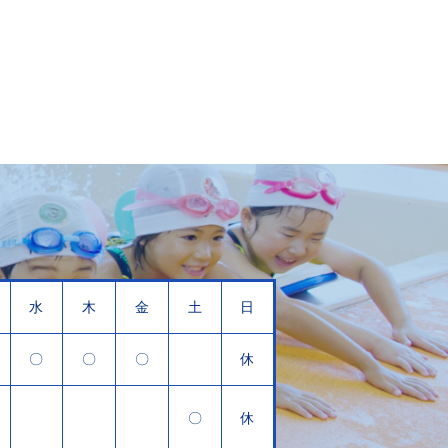
水
木
金
土
日
〇
〇
〇
休
〇
休