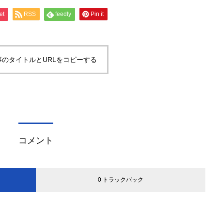
et
RSS
feedly
Pin it
事のタイトルとURLをコピーする
コメント
0 トラックバック