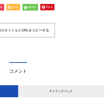
et
RSS
feedly
Pin it
事のタイトルとURLをコピーする
コメント
0 トラックバック