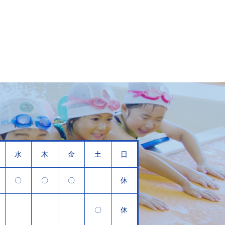
水
木
金
土
日
〇
〇
〇
休
〇
休