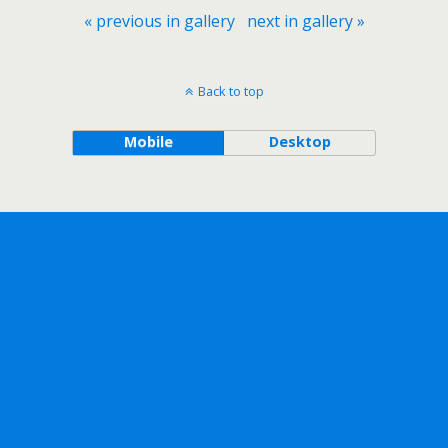
« previous in gallery
next in gallery »
Back to top
Mobile
Desktop