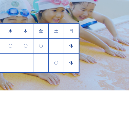
水
木
金
土
日
〇
〇
〇
休
〇
休