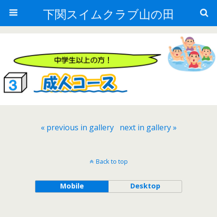
下関スイムクラブ山の田
« previous in gallery
next in gallery »
Back to top
Mobile
Desktop